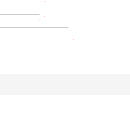
*
*
*