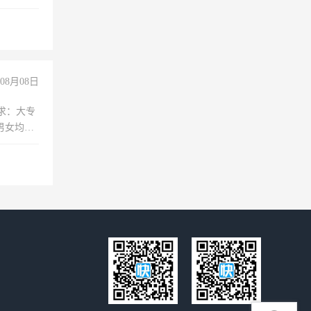
08月08日
求：大专
男女均
过医药代
+绩效，