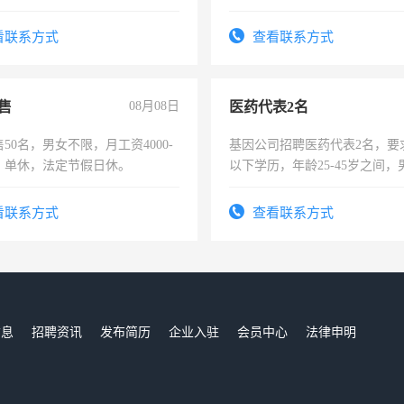
看联系方式
查看联系方式
售
08月08日
医药代表2名
50名，男女不限，月工资4000-
基因公司招聘医药代表2名，要
元，单休，法定节假日休。
以下学历，年龄25-45岁之间，
可，需要具有营销经验，从事
表或者有医学资质的优先，底薪
看联系方式
查看联系方式
交五险。
信息
招聘资讯
发布简历
企业入驻
会员中心
法律申明
们