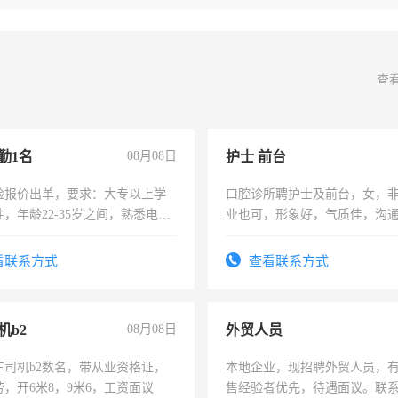
查
勤1名
08月08日
护士 前台
险报价出单，要求：大专以上学
口腔诊所聘护士及前台，女，
，年龄22-35岁之间，熟悉电脑
业也可，形象好，气质佳，沟
工作态度认真，具有团队精神，
强。面试，周日休息。
-3个月，转正后交纳五险，
看联系方式
查看联系方式
机b2
08月08日
外贸人员
车司机b2数名，带从业资格证，
本地企业，现招聘外贸人员，
，开6米8，9米6，工资面议
售经验者优先，待遇面议。联