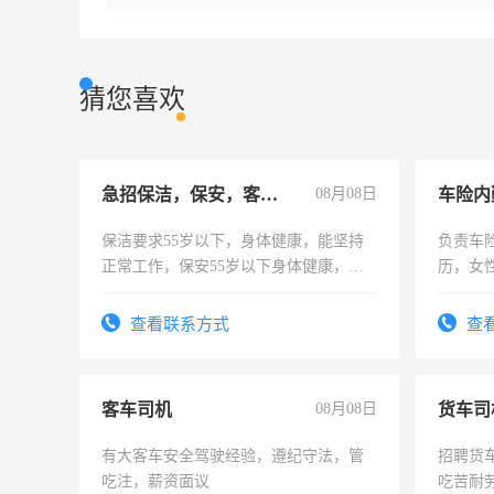
猜您喜欢
急招保洁，保安，客服，工程
08月08日
车险内
保洁要求55岁以下，身体健康，能坚持
负责车
正常工作，保安55岁以下身体健康，有
历，女性
责任心形象端庄，遵纪守法，无犯罪记
操作，
录，客服要求45岁以下高中以上文化，
试用期1
查看联系方式
查
懂电脑工作认真，性格开朗有良好沟通
能力，工程，懂水电维修。
客车司机
08月08日
货车司
有大客车安全驾驶经验，遵纪守法，管
招聘货
吃注，薪资面议
吃苦耐劳