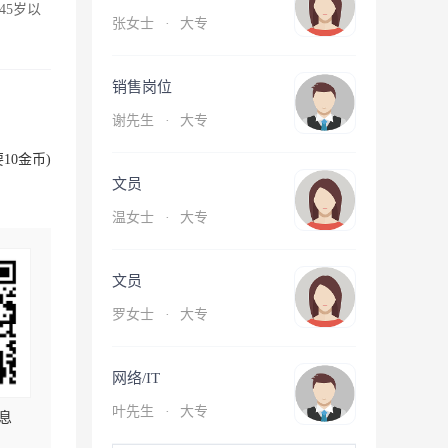
45岁以
张女士
·
大专
销售岗位
谢先生
·
大专
10金币)
文员
温女士
·
大专
文员
罗女士
·
大专
网络/IT
叶先生
·
大专
息